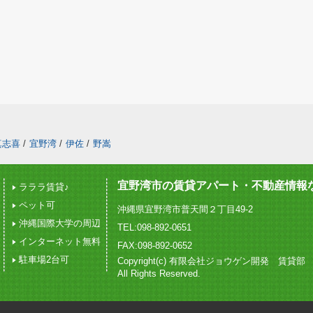
真志喜
/
宜野湾
/
伊佐
/
野嵩
宜野湾市の賃貸アパート・不動産情報
ラララ賃貸♪
ペット可
沖縄県宜野湾市普天間２丁目49-2
沖縄国際大学の周辺
TEL:098-892-0651
インターネット無料
FAX:098-892-0652
駐車場2台可
Copyright(c) 有限会社ジョウゲン開発 賃貸部
All Rights Reserved.