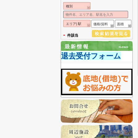
種別
エリア| 駅
価格/賃料
面積
-
件該当
退去受付フォーム