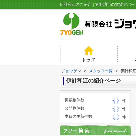
伊計和江のご紹介｜宜野湾市の賃貸アパー
ジョウゲン
>
スタッフ一覧
>
伊計和
伊計和江の紹介ページ
掲載物件数
件
公開物件数
件
本日の更新件数
件