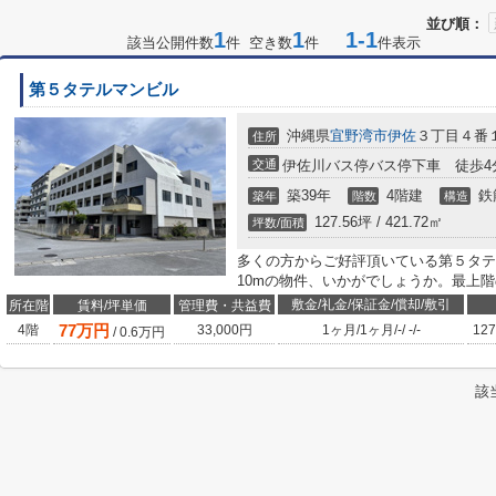
並び順：
1
1
1-1
該当公開件数
件 空き数
件
件表示
第５タテルマンビル
沖縄県
宜野湾市
伊佐
３丁目４番
住所
交通
伊佐川バス停バス停下車 徒歩4
築39年
4階建
鉄
築年
階数
構造
127.56坪 / 421.72㎡
坪数/面積
多くの方からご好評頂いている第５タテ
10mの物件、いかがでしょうか。最上
敷金/礼金/保証金/償却/敷引
所在階
賃料/坪単価
管理費・共益費
77
万円
4階
33,000円
1ヶ月
/
1ヶ月
/
-
/
-
/
-
127
/
0.6
万円
該