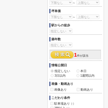
～
坪単価
～
駅からの徒歩
築年数
1
件が該当
情報公開日
指定しない
本日
3日以内
1週間以内
画像・動画あり
画像あり
動画あり
こだわり条件
駐車場あり
(-)