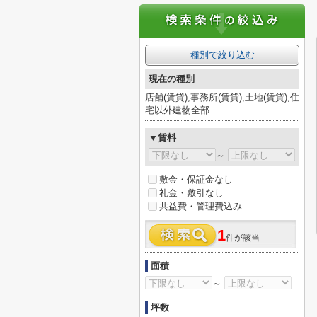
種別で絞り込む
現在の種別
店舗(賃貸),事務所(賃貸),土地(賃貸),住
宅以外建物全部
▼賃料
～
敷金・保証金なし
礼金・敷引なし
共益費・管理費込み
1
件が該当
面積
～
坪数