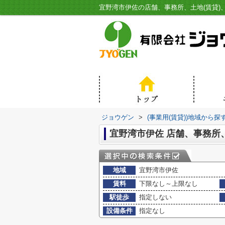
ジョウゲン
>
(事業用(賃貸))地域から探
宜野湾市伊佐 店舗、事務所
地域
宜野湾市伊佐
賃料
下限なし～上限なし
駅徒歩
指定しない
設備条件
指定なし