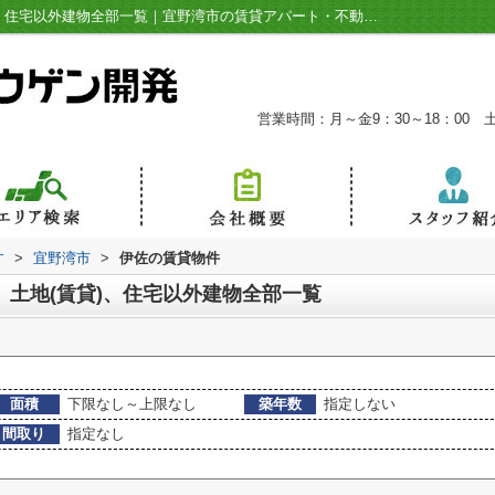
宜野湾市伊佐の店舗、事務所、土地(賃貸)、住宅以外建物全部一覧｜宜野湾市の賃貸アパート・不動産情報ならジョウゲンにお任せ！
営業時間：月～金9：30～18：00 土9:
す
>
宜野湾市
>
伊佐の賃貸物件
、土地(賃貸)、住宅以外建物全部一覧
面積
下限なし～上限なし
築年数
指定しない
間取り
指定なし