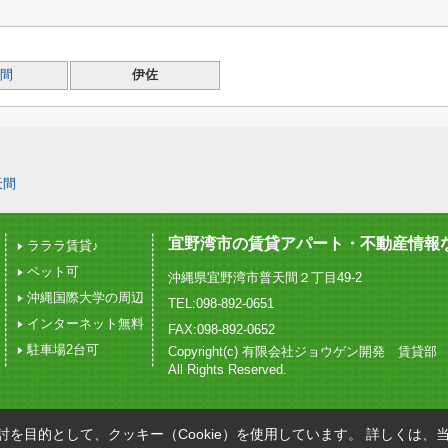
間
伊佐
天間
宜野湾市の賃貸アパート・不動産情報
ラララ賃貸♪
ペット可
沖縄県宜野湾市普天間２丁目49-2
沖縄国際大学の周辺
TEL:098-892-0651
インターネット無料
FAX:098-892-0652
駐車場2台可
Copyright(c) 有限会社ジョウゲン開発 賃貸部
All Rights Reserved.
を目的として、クッキー（Cookie）を使用しています。
詳しくは、