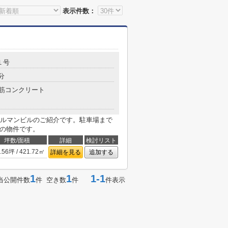
表示件数：
１号
分
筋コンクリート
ルマンビルのご紹介です。駐車場まで
階の物件です。
坪数/面積
詳細
検討リスト
.56坪 / 421.72㎡
詳細を見る
追加する
1
1
1-1
当公開件数
件 空き数
件
件表示