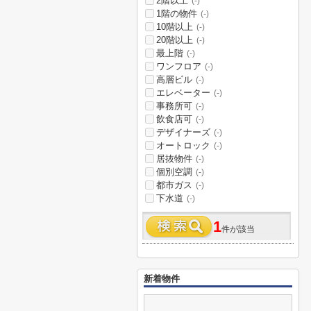
2階以上
(-)
1階の物件
(-)
10階以上
(-)
20階以上
(-)
最上階
(-)
ワンフロア
(-)
高層ビル
(-)
エレベーター
(-)
事務所可
(-)
飲食店可
(-)
デザイナーズ
(-)
オートロック
(-)
居抜物件
(-)
個別空調
(-)
都市ガス
(-)
下水道
(-)
1
件が該当
新着物件