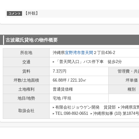
【外観】
コメント
古波蔵氏貸地
の物件概要
所在地
沖縄県
宜野湾市
普天間
２丁目436-2
「普天間入口」バス停下車 徒歩2分
交通
賃料
7.3万円
管理費・共
坪数/土地面積
66.88坪 / 221.10㎡
坪単価
土地権利
普通賃借権
種別
地目/地勢
宅地 /平坦
有限会社ジョウゲン開発 賃貸部
沖縄県宜野
取扱会社
TEL:098-892-0651
沖縄県知事 (10) 第1874