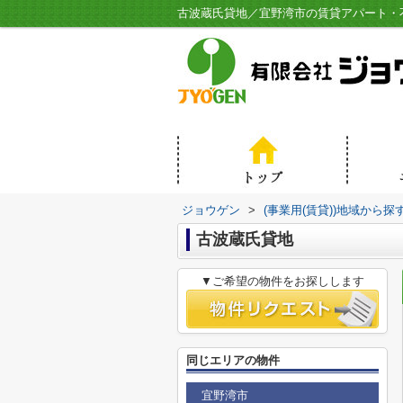
古波蔵氏貸地／宜野湾市の賃貸アパート・
ジョウゲン
>
(事業用(賃貸))地域から探
古波蔵氏貸地
▼ご希望の物件をお探しします
同じエリアの物件
宜野湾市