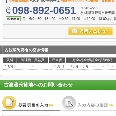
古波蔵氏貸地
へのお問い合わせは
有限会社ジョウゲン開発 賃貸部ま
098-892-0651
〒901-2202
沖縄県宜野湾市普天間２
月～金9：30～18：00 土9:30～17:00 ※12:00～13:0
古波蔵氏貸地
の空き情報
賃料
管理費・共益費
坪単価
敷金/礼金/保証金/償却/敷引
7.3万円
-
万円
/
/
/
/
0.11
1ヶ月
0ヶ月
-
-
-
古波蔵氏貸地
へのお問い合わせ