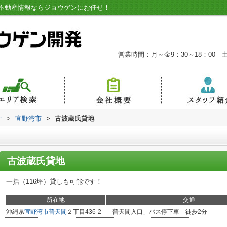
不動産情報ならジョウゲンにお任せ！
営業時間：月～金9：30～18：00 土9:
す
>
宜野湾市
>
古波蔵氏貸地
古波蔵氏貸地
一括（116坪）貸しも可能です！
所在地
交通
沖縄県
宜野湾市
普天間
２丁目436-2
「普天間入口」バス停下車 徒歩2分