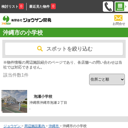
0
0
検討リスト
最近見た物件
お問合せ
沖縄市の小学校
スポットを絞り込む
※物件情報の周辺施設紹介のページであり、各店舗への問い合わせは当
社では対応できません。
該当件数
1
件
泡瀬小学校
沖縄県沖縄市泡瀬２丁目
-
ジョウゲン
>
周辺施設案内
>
沖縄市
>
沖縄市の小学校