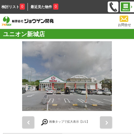
0
0
検討リスト
最近見た物件
お問合せ
ユニオン新城店
前
次
画像タップで拡大表示【
1
/1】