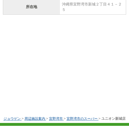
沖縄県宜野湾市新城２丁目４１－２
所在地
５
ジョウゲン
>
周辺施設案内
>
宜野湾市
>
宜野湾市のスーパー
>
ユニオン新城店