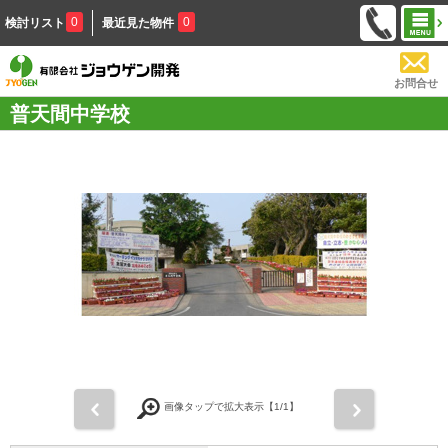
0
0
検討リスト
最近見た物件
お問合せ
普天間中学校
前
次
画像タップで拡大表示【
1
/1】