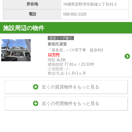
所在地
沖縄県宜野湾市新城２丁目41-1
電話
098-892-3328
施設周辺の物件
賃貸｜一戸建て
新垣氏貸室
「喜友名」バス停下車 徒歩4分
12万円
間取:
4LDK
建物面積:
77.81㎡ / 23.53坪
土地面積:
- / -
敷金/礼金:
1ヶ月/1ヶ月
近くの賃貸物件をもっと見る
近くの売買物件をもっと見る