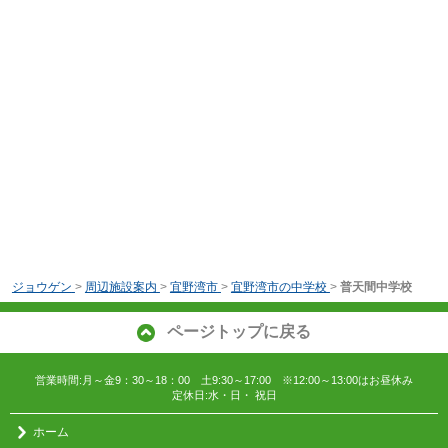
ジョウゲン
>
周辺施設案内
>
宜野湾市
>
宜野湾市の中学校
>
普天間中学校
ページトップに戻る
営業時間:月～金9：30～18：00 土9:30～17:00 ※12:00～13:00はお昼休み
定休日:水・日・ 祝日
ホーム