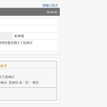
情報の見方
【駐車場】
駐車場
湾市普天間２丁目49-2
号
部まで
丁目49-2
0はお昼休み 定休日:水・日・ 祝日