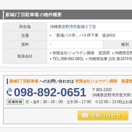
新城2丁目駐車場
の物件概要
所在地
沖縄県
宜野湾市
新城
２丁目
「新城バス停」バス停下車 徒歩6分
交通
賃料
-
種別
有限会社ジョウゲン開発 賃貸部
沖縄県宜野
取扱会社
TEL:098-892-0651
沖縄県知事 (10) 第1874
新城2丁目駐車場
へのお問い合わせは
有限会社ジョウゲン開発 賃貸
098-892-0651
〒901-2202
沖縄県宜野湾市普天間２
月～金9：30～18：00 土9:30～17:00 ※12:00～13:0