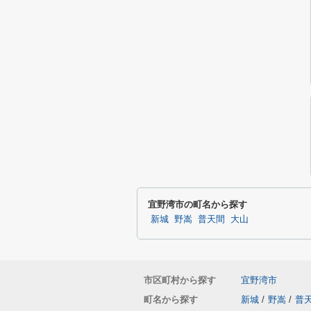
宜野湾市の町名から探す
新城
野嵩
普天間
大山
市区町村から探す
宜野湾市
町名から探す
新城
/
野嵩
/
普