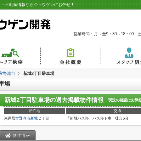
ト・不動産情報ならジョウゲンにお任せ！
営業時間：月～金9：30～18：00 土9:
宜野湾市
>
新城2丁目駐車場
車場
新城2丁目駐車場
の過去掲載物件情報
現況の確認はお気
所在地
交通
沖縄県
宜野湾市
新城
２丁目
「新城バス停」バス停下車 徒歩6分
物件情報