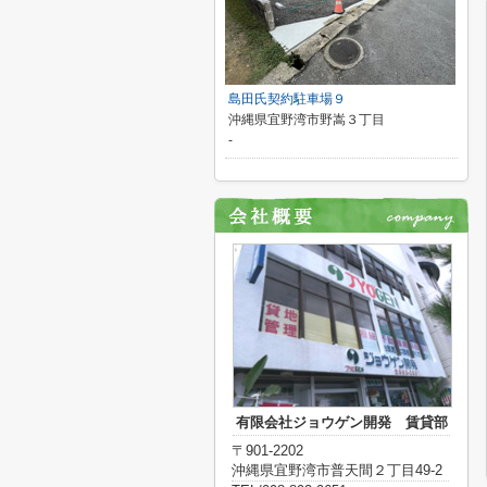
島田氏契約駐車場９
沖縄県宜野湾市野嵩３丁目
-
有限会社ジョウゲン開発 賃貸部
〒901-2202
沖縄県宜野湾市普天間２丁目49-2