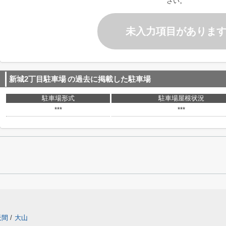
さい。
未入力項目がありま
新城2丁目駐車場
の過去に掲載した駐車場
駐車場形式
駐車場屋根状況
***
***
天間
/
大山