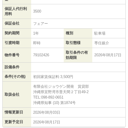
保証人代行利
3500
用料
保証会社
フェアー
契約期間
種別
1年
駐車場
引渡時期
取引態様
即時
専任媒介
取引条件の有
物件番号
79102426
2026年08月17日
効期限
設備条件
条件(その他)
初回家賃保証料:3,500円
有限会社ジョウゲン開発 賃貸部
沖縄県宜野湾市普天間２丁目49-2
取扱会社
TEL:098-892-0651
沖縄県知事 (10) 第1874号
情報更新日
2026年08月03日
更新予定日
2026年08月17日