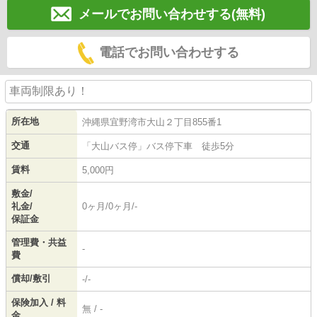
メールでお問い合わせする(無料)
電話でお問い合わせする
車両制限あり！
所在地
沖縄県
宜野湾市
大山
２丁目855番1
交通
「大山バス停」バス停下車 徒歩5分
賃料
5,000円
敷金/
礼金/
0ヶ月/0ヶ月/-
保証金
管理費・共益
-
費
償却/敷引
-/-
保険加入 / 料
無 / -
金