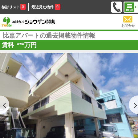
0
0
検討リスト
最近見た物件
お問合せ
比嘉アパートの過去掲載物件情報
賃料
***
万円