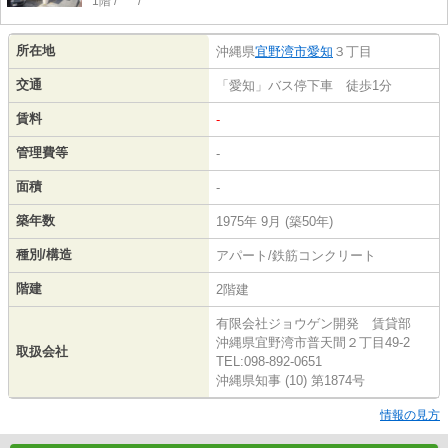
1階 / *** / ***
所在地
沖縄県
宜野湾市
愛知
３丁目
交通
「愛知」バス停下車 徒歩1分
賃料
-
管理費等
-
面積
-
築年数
1975年 9月 (築50年)
種別/構造
アパート/鉄筋コンクリート
階建
2階建
有限会社ジョウゲン開発 賃貸部
沖縄県宜野湾市普天間２丁目49-2
取扱会社
TEL:098-892-0651
沖縄県知事 (10) 第1874号
情報の見方