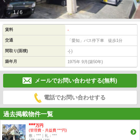
1 / 6
賃料
-
交通
「愛知」バス停下車 徒歩1分
間取り(面積)
-(-)
築年月
1975年 9月(築50年)
メールでお問い合わせする(無料)
電話でお問い合わせする
過去掲載物件一覧
***
万円
(管理費・共益費 ***円)
敷：***｜礼：***