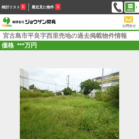
0
0
検討リスト
最近見た物件
お問合せ
宮古島市平良字西里売地の過去掲載物件情報
価格
***
万円