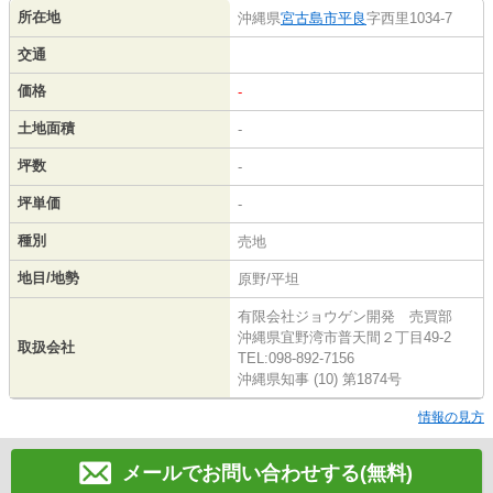
所在地
沖縄県
宮古島市
平良
字西里1034-7
交通
価格
-
土地面積
-
坪数
-
坪単価
-
種別
売地
地目/地勢
原野/平坦
有限会社ジョウゲン開発 売買部
沖縄県宜野湾市普天間２丁目49-2
取扱会社
TEL:098-892-7156
沖縄県知事 (10) 第1874号
情報の見方
メールでお問い合わせする(無料)