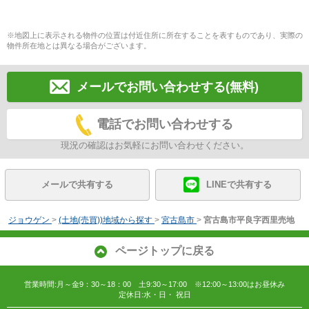
※地図上に表示される物件の位置は付近住所に所在することを表すものであり、実際の
物件所在地とは異なる場合がございます。
メールでお問い合わせする(無料)
電話でお問い合わせする
現況の確認はお気軽にお問い合わせください。
メールで共有する
LINEで共有する
ジョウゲン
>
(土地(売買))地域から探す
>
宮古島市
>
宮古島市平良字西里売地
ページトップに戻る
営業時間:月～金9：30～18：00 土9:30～17:00 ※12:00～13:00はお昼休み
定休日:水・日・ 祝日