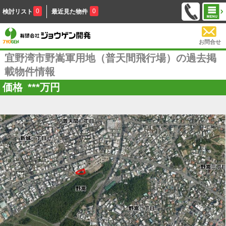
0
0
検討リスト
最近見た物件
お問合せ
宜野湾市野嵩軍用地（普天間飛行場）の過去掲
載物件情報
価格
***
万円