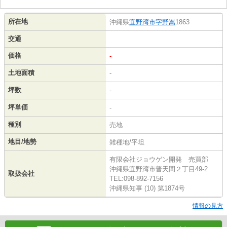
所在地
沖縄県
宜野湾市
字野嵩
1863
交通
価格
-
土地面積
-
坪数
-
坪単価
-
種別
売地
地目/地勢
雑種地/平坦
有限会社ジョウゲン開発 売買部
沖縄県宜野湾市普天間２丁目49-2
取扱会社
TEL:098-892-7156
沖縄県知事 (10) 第1874号
情報の見方