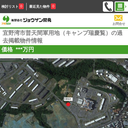
0
0
検討リスト
最近見た物件
お問合せ
宜野湾市普天間軍用地（キャンプ瑞慶覧）の過
去掲載物件情報
価格
***
万円