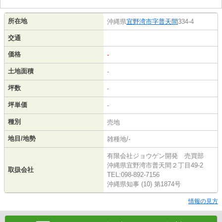
所在地
沖縄県
宜野湾市
字普天間
334-4
交通
価格
-
土地面積
-
坪数
-
坪単価
-
種別
売地
地目/地勢
雑種地/-
有限会社ジョウゲン開発 売買部
沖縄県宜野湾市普天間２丁目49-2
取扱会社
TEL:098-892-7156
沖縄県知事 (10) 第1874号
情報の見方